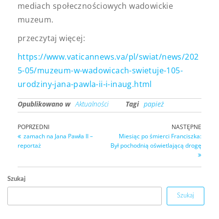
mediach społecznościowych wadowickie
muzeum.
przeczytaj więcej:
https://www.vaticannews.va/pl/swiat/news/202
5-05/muzeum-w-wadowicach-swietuje-105-
urodziny-jana-pawla-ii-i-inaug.html
Opublikowano w
Aktualności
Tagi
papież
POPRZEDNI
NASTĘPNE
zamach na Jana Pawła II –
Miesiąc po śmierci Franciszka:
reportaż
Był pochodnią oświetlającą drogę
Szukaj
Szukaj