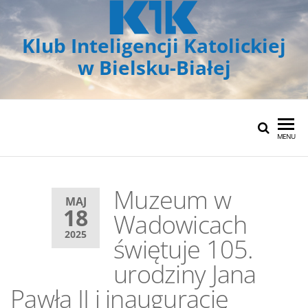
Klub Inteligencji Katolickiej
w Bielsku-Białej
MENU
Muzeum w
MAJ
18
Wadowicach
2025
świętuje 105.
urodziny Jana
Pawła II i inaugurację