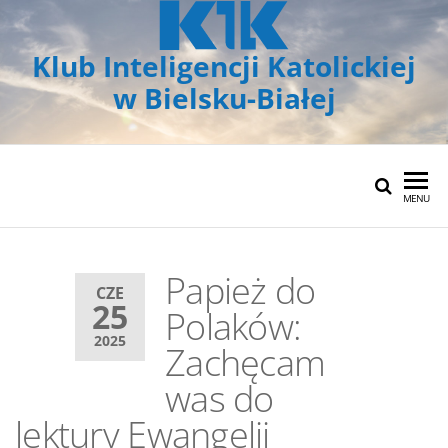
Klub Inteligencji Katolickiej
w Bielsku-Białej
MENU
Papież do
CZE
25
Polaków:
2025
Zachęcam
was do
lektury Ewangelii