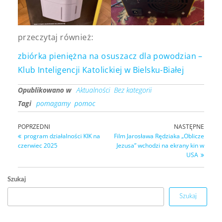
przeczytaj również:
zbiórka pieniężna na osuszacz dla powodzian –
Klub Inteligencji Katolickiej w Bielsku-Białej
Opublikowano w
Aktualności
Bez kategorii
Tagi
pomagamy
pomoc
POPRZEDNI
NASTĘPNE
program działalności KIK na
Film Jarosława Rędziaka „Oblicze
czerwiec 2025
Jezusa” wchodzi na ekrany kin w
USA
Szukaj
Szukaj