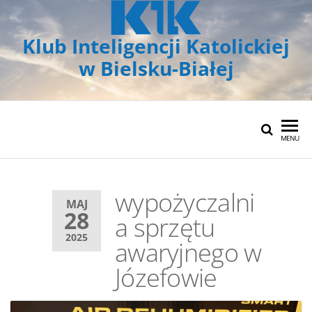
Klub Inteligencji Katolickiej
w Bielsku-Białej
MENU
wypożyczalni
MAJ
28
a sprzętu
2025
awaryjnego w
Józefowie