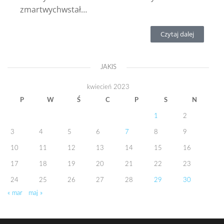
zmartwychwstał…
Czytaj dalej
JAKIS
kwiecień 2023
P
W
Ś
C
P
S
N
1
2
3
4
5
6
7
8
9
10
11
12
13
14
15
16
17
18
19
20
21
22
23
24
25
26
27
28
29
30
« mar
maj »