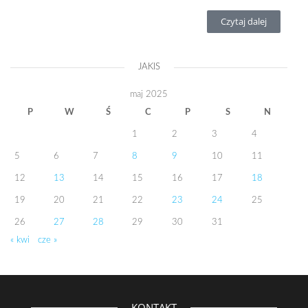
Czytaj dalej
JAKIS
maj 2025
P
W
Ś
C
P
S
N
1
2
3
4
5
6
7
8
9
10
11
12
13
14
15
16
17
18
19
20
21
22
23
24
25
26
27
28
29
30
31
« kwi
cze »
KONTAKT